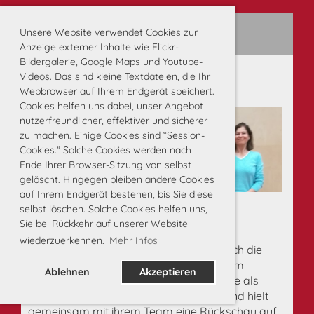
Neuer Vorstand gewählt
Unsere Website verwendet Cookies zur
29.03.2022
, Wieland Martin
Anzeige externer Inhalte wie Flickr-
Bildergalerie, Google Maps und Youtube-
Videos. Das sind kleine Textdateien, die Ihr
Webbrowser auf Ihrem Endgerät speichert.
Cookies helfen uns dabei, unser Angebot
nutzerfreundlicher, effektiver und sicherer
zu machen. Einige Cookies sind “Session-
Cookies.” Solche Cookies werden nach
Ende Ihrer Browser-Sitzung von selbst
gelöscht. Hingegen bleiben andere Cookies
auf Ihrem Endgerät bestehen, bis Sie diese
selbst löschen. Solche Cookies helfen uns,
Sie bei Rückkehr auf unserer Website
wiederzuerkennen.
Mehr Infos
Am 24. März 2022 konnten wir nun endlich die
JHV 2021 mit Neuwahlen im Pfarrzentrum
Ablehnen
Akzeptieren
Altenstadt abhalten. Petra Walliser führte als
Interims-Präsidentin durch den Abend und hielt
gemeinsam mit ihrem Team eine Rückschau auf